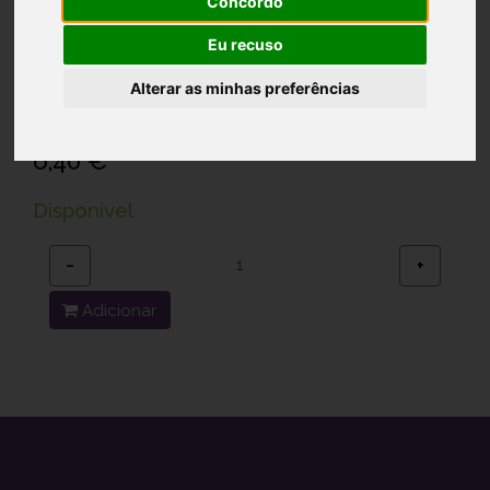
Concordo
Eu recuso
PILHAS 13 x
Alterar as minhas preferências
Ref.: 1000406
6,40 €
Disponível
−
+
Adicionar