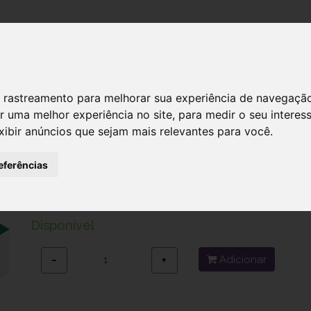
DESTAQUES!
SERVIÇ
 de rastreamento para melhorar sua experiência de navegaçã
r uma melhor experiência no site
,
para medir o seu interes
xibir anúncios que sejam mais relevantes para você
.
PINCA DEP. C/BOLSA x
eferências
Ref.: 1002022
1,38 €
Disponível
Adicionar
−
+