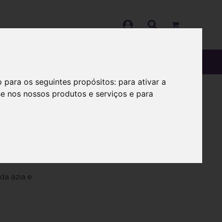
OS
SOBRE
o para os seguintes propósitos:
para ativar a
se nos nossos produtos e serviços e para
tente
da azia e