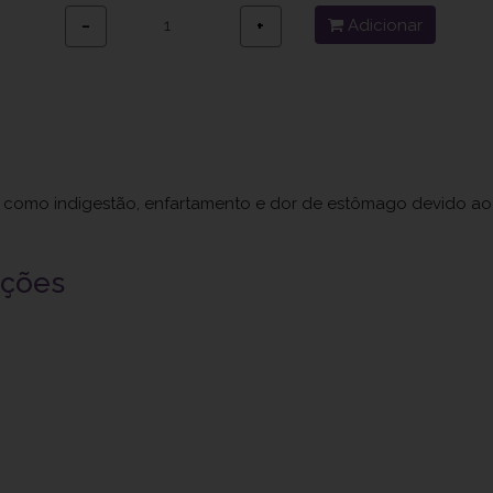
Adicionar
−
+
ia, como indigestão, enfartamento e dor de estômago devido ao
uções
a