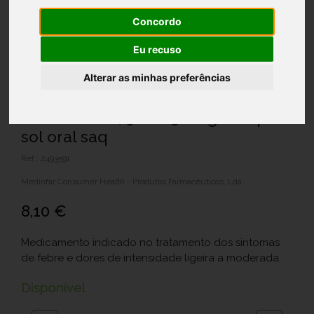
Concordo
Eu recuso
Alterar as minhas preferências
Paramolan C, 500/250 mg x 20 pó
sol oral saq
Ref.: 2493591
Medinfar Consumer Health - Produtos Farmacêuticos, Lda.
8,10 €
Medicamento indicado no tratamento dos sintomas
de febre e dores de intensidade ligeira a moderada.
Disponível