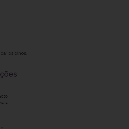
car os olhos.
uções
acto
acto
te