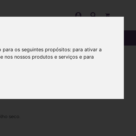
OS
SOBRE
o para os seguintes propósitos:
para ativar a
se nos nossos produtos e serviços e para
otas 10 ml
lho seco.