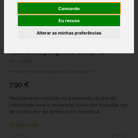
Concordo
Eu recuso
Alterar as minhas preferências
Ketesse, 25 mg x 20 comp rev
Ref.: 2633980
Menarini International Operations Luxembourg, S.A.
7,90 €
Medicamento indicado no tratamento da dor de
intensidade leve a moderada, como dor muscular, dor
de costas, dor de dentes e dor menstrual.
Disponível