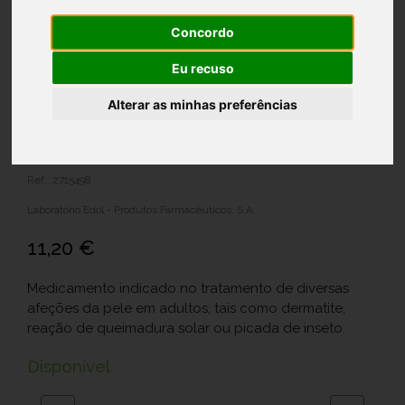
Concordo
Eu recuso
Alterar as minhas preferências
Pandermil, 10 mg/g-30 g x 1 pda
Ref.: 2715498
Laboratório Edol - Produtos Farmacêuticos, S.A.
11,20 €
Medicamento indicado no tratamento de diversas
afeções da pele em adultos, tais como dermatite,
reação de queimadura solar ou picada de inseto.
Disponível