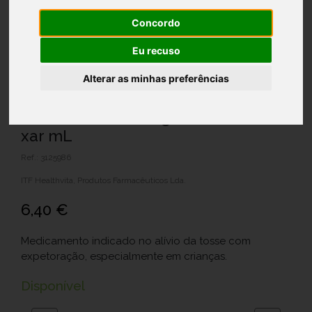
Concordo
Eu recuso
Alterar as minhas preferências
Pulmiben 2%, 20 mg/mL-125 mL x 1
xar mL
Ref.: 3125986
ITF Healthvita, Produtos Farmacêuticos Lda.
6,40 €
Medicamento indicado no alívio da tosse com
expetoração, especialmente em crianças.
Disponível