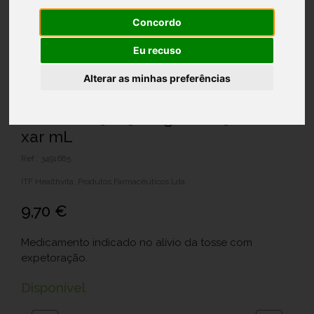
Concordo
Eu recuso
Alterar as minhas preferências
Pulmiben 5%, 50 mg/mL-250 mL x 1
xar mL
Ref.: 3491685
ITF Healthvita, Produtos Farmacêuticos Lda.
9,70 €
Medicamento indicado no alívio da tosse com
expetoração.
Disponível