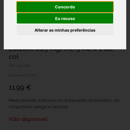
Concordo
Eu recuso
Alterar as minhas preferências
Zaditen, 0,25 mg/mL-5 mL x 1 sol
col
Ref.: 3520186
Laboratoires Théa
11,99 €
Medicamento indicado no tratamento sintomático da
conjuntivite alérgica sazonal.
Não disponível