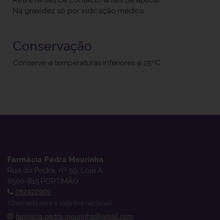
Retire lentes de contacto antes de aplicar
Na gravidez só por indicação médica
Conservação
Conserve a temperaturas inferiores a 25ºC.
Farmácia Pedra Mourinha
Rua da Pedra, nº 59, Loja A
8500-815 PORTIMÃO
282422909
(Chamada para a rede fixa nacional)
farmacia.pedra.mourinha@gmail.com