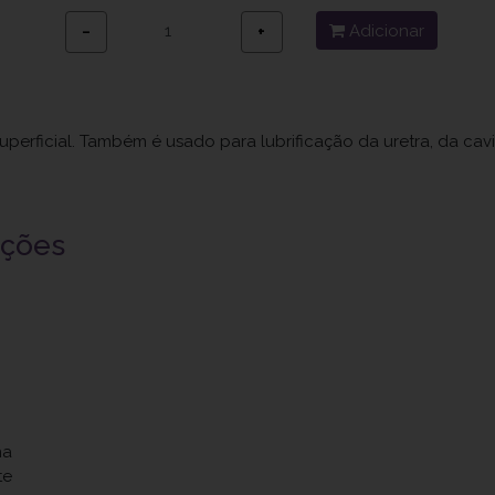
Adicionar
−
+
perficial. Também é usado para lubrificação da uretra, da cavid
uções
na
te