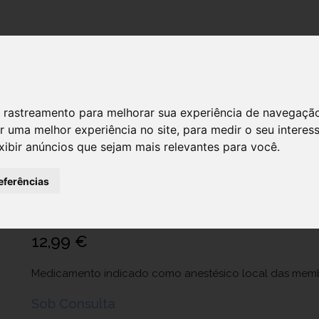
DESTAQUES!
SERVIÇ
 de rastreamento para melhorar sua experiência de navegaçã
r uma melhor experiência no site
,
para medir o seu interes
Lidonostrum Gele 2%, 20 mg/g-30 g x
xibir anúncios que sejam mais relevantes para você
.
bisnaga
eferências
Ref.: 3808698
Sidefarma - Sociedade Industrial de Expansão Farmacêutica, S.A.
12,99 €
Medicamento indicado como anestésico local das mem
Sob Consulta