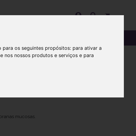
OS
SOBRE
o para os seguintes propósitos:
para ativar a
se nos nossos produtos e serviços e para
 1 gel
branas mucosas.