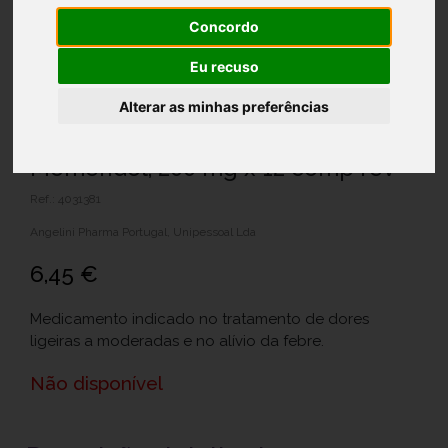
Concordo
Eu recuso
Alterar as minhas preferências
Momendol, 200 mg x 12 comp rev
Ref.: 4031381
Angelini Pharma Portugal, Unipessoal Lda
6,45 €
Medicamento indicado no tratamento de dores
ligeiras a moderadas e no alívio da febre.
Não disponível