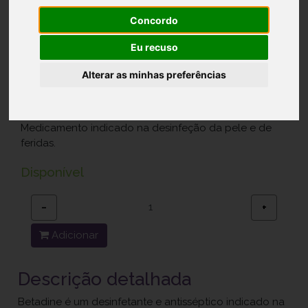
Betadine, 100 mg/mL-5 mL x 10 sol
Concordo
cut
Ref.: 4454781
Eu recuso
Cooper Consumer Health B.V.
Alterar as minhas preferências
8,90 €
Medicamento indicado na desinfeção da pele e de
feridas.
Disponível
−
+
Adicionar
Descrição detalhada
Betadine é um desinfetante e antisséptico indicado na