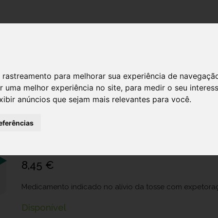
DESTAQUES!
SERVIÇ
 de rastreamento para melhorar sua experiência de navegaçã
r uma melhor experiência no site
,
para medir o seu interes
Ambroxol Farmoz MG, 6 mg/mL-200 m
xibir anúncios que sejam mais relevantes para você
.
medida
eferências
Ref.: 4466397
Farmoz - Sociedade Técnico Medicinal, S.A.
8,45 €
Medicamento indicado no alívio da tosse com expetora
Disponível