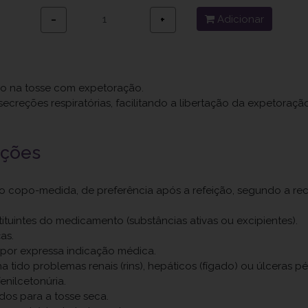
Adicionar
−
+
o na tosse com expetoração.
secreções respiratórias, facilitando a libertação da expetoraçã
uções
o copo-medida, de preferência após a refeição, segundo a r
ituintes do medicamento (substâncias ativas ou excipientes).
as.
por expressa indicação médica.
a tido problemas renais (rins), hepáticos (fígado) ou úlceras pé
enilcetonúria.
os para a tosse seca.