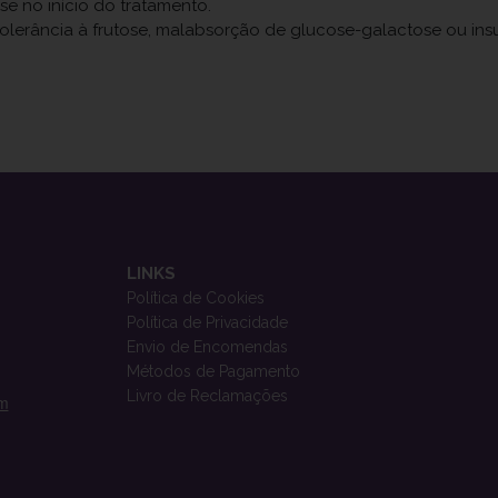
e no início do tratamento.
tolerância à frutose, malabsorção de glucose-galactose ou in
LINKS
Política de Cookies
Política de Privacidade
Envio de Encomendas
Métodos de Pagamento
Livro de Reclamações
om