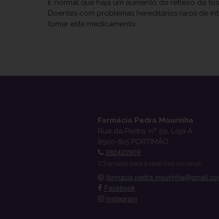
É normal que haja um aumento do reflexo da toss
Doentes com problemas hereditários raros de in
tomar este medicamento.
Farmácia Pedra Mourinha
Rua da Pedra, nº 59, Loja A
8500-815 PORTIMÃO
282422909
(Chamada para a rede fixa nacional)
farmacia.pedra.mourinha@gmail.c
Facebook
Instagram