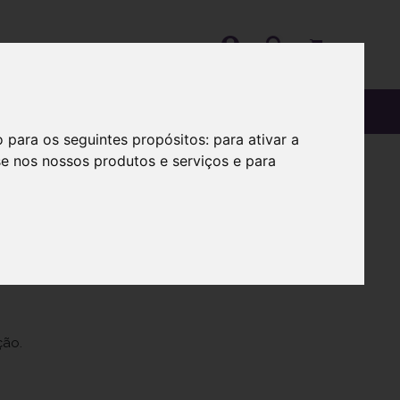
OS
SOBRE
o para os seguintes propósitos:
para ativar a
se nos nossos produtos e serviços e para
L x 1 xar
ção.