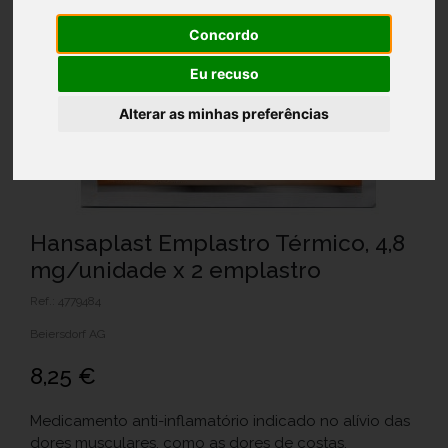
Concordo
Eu recuso
Alterar as minhas preferências
Hansaplast Emplastro Térmico, 4,8
mg/unidade x 2 emplastro
Ref.: 4779484
Beiersdorf AG
8,25 €
Medicamento anti-inflamatório indicado no alívio das
dores musculares, como as dores de costas.