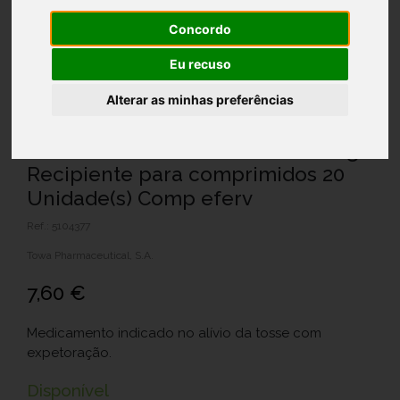
Concordo
Eu recuso
Alterar as minhas preferências
Acetilcisteína Liboran MG, 600 mg
Recipiente para comprimidos 20
Unidade(s) Comp eferv
Ref.: 5104377
Towa Pharmaceutical, S.A.
7,60 €
Medicamento indicado no alívio da tosse com
expetoração.
Disponível