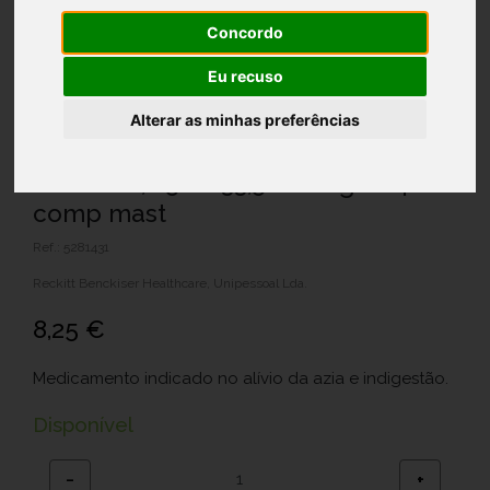
Concordo
Eu recuso
Alterar as minhas preferências
Gaviscon, 250/133,5/80 mg x 24
comp mast
Ref.: 5281431
Reckitt Benckiser Healthcare, Unipessoal Lda.
8,25 €
Medicamento indicado no alívio da azia e indigestão.
Disponível
−
+