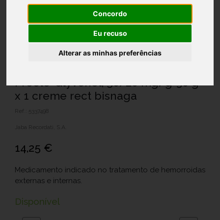
Concordo
Eu recuso
Alterar as minhas preferências
Procto-Glyvenol, 50/20 mg/g-30 g
x 1 creme rect bisnaga
Ref.: 5337498
Jaba Recordati, S.A.
14,25 €
Medicamento indicado no tratamento de hemorroidas
externas e internas.
Disponível