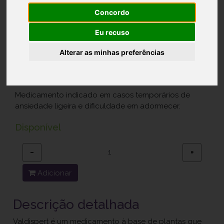
Concordo
Valdispert, 450 mg x 20 comp rev
Eu recuso
Ref.: 5346820
Alterar as minhas preferências
Vemedia Manufacturing B.V.
12,90 €
Medicamento indicado em casos temporários de
ansiedade ligeira e dificuldade em adormecer.
Disponível
−
+
Adicionar
Descrição detalhada
Valdispert é um medicamento à base de plantas que