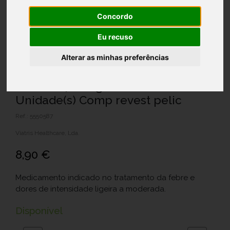
Concordo
Eu recuso
Alterar as minhas preferências
Brufen , 400 mg Blister 20
Unidade(s) Comp revest pelic
Ref.: 5550587
Viatris Healthcare, Lda.
8,90 €
Medicamento indicado no tratamento da febre e
dores de intensidade ligeira a moderada.
Disponível