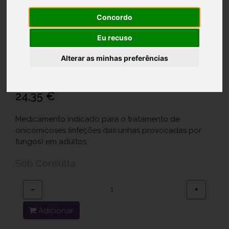
Concordo
Locetar EF, 50 mg/mL-2,5 mL x 1
Eu recuso
verniz
Alterar as minhas preferências
Ref.: 5661335
Laboratorios Galderma S.A. - Sucursal em Portugal
24,35 €
Medicamento indicado para o tratamento de
onicomicoses (infeções das unhas provocadas por
fungos) em adultos.
Sob Consulta
−
+
Adicionar