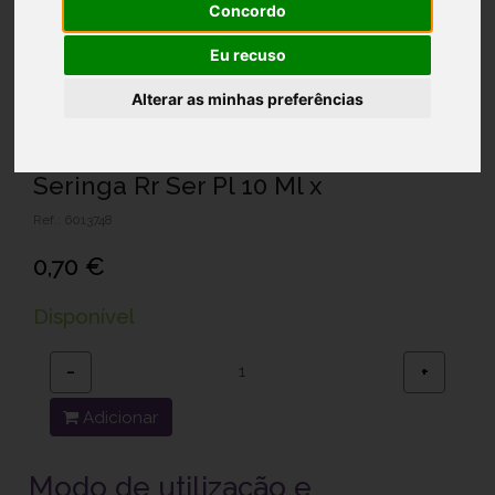
Concordo
Eu recuso
Alterar as minhas preferências
Seringa Rr Ser Pl 10 Ml x
Ref.: 6013748
0,70 €
Disponível
−
+
Adicionar
Modo de utilização e