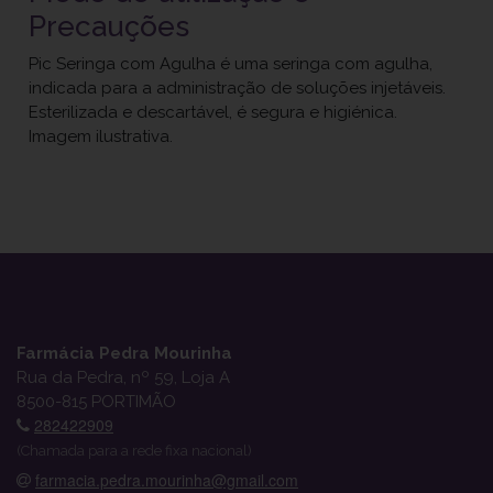
Precauções
Pic Seringa com Agulha é uma seringa com agulha,
indicada para a administração de soluções injetáveis.
Esterilizada e descartável, é segura e higiénica.
Imagem ilustrativa.
Farmácia Pedra Mourinha
Rua da Pedra, nº 59, Loja A
8500-815 PORTIMÃO
282422909
(Chamada para a rede fixa nacional)
farmacia.pedra.mourinha@gmail.com