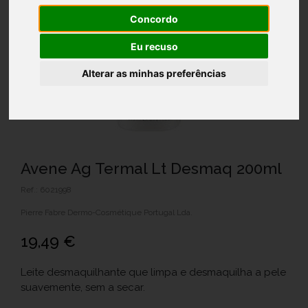
Concordo
Eu recuso
Alterar as minhas preferências
Avene Ag Termal Lt Desmaq 200ml
Ref.: 6021998
Pierre Fabre Dermo-Cosmétique Portugal Lda.
19,49 €
Leite desmaquilhante que limpa e desmaquilha a pele
suavemente, sem a secar.