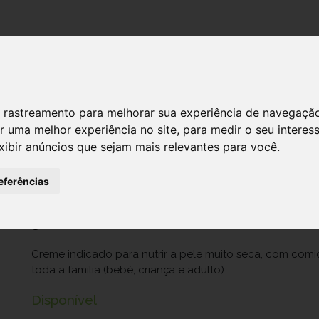
DESTAQUES!
SERVIÇ
 de rastreamento para melhorar sua experiência de navegaçã
r uma melhor experiência no site
,
para medir o seu interes
Avene Xeracalm Ad Cr Relipidante 4
xibir anúncios que sejam mais relevantes para você
.
Ref.: 6041657
eferências
Pierre Fabre Dermo-Cosmétique Portugal Lda.
30,80 €
Creme indicado para nutrir a pele muito seca, com com
toda a família (bebé, criança e adulto).
Disponível