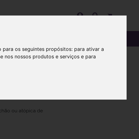
OS
SOBRE
o para os seguintes propósitos:
para ativar a
se nos nossos produtos e serviços e para
00ml
ichão ou atópica de