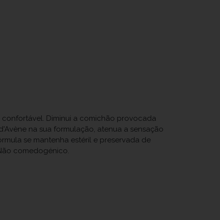
 e confortável. Diminui a comichão provocada
 d'Avène na sua formulação, atenua a sensação
rmula se mantenha estéril e preservada de
o. Não comedogénico.