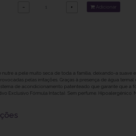
Adicionar
−
+
e nutre a pele muito seca de toda a família, deixando-a suave
rovocadas pelas irritações. Graças à presença de água termal
sistema de acondicionamento patenteado que garante que a fó
sitivo Exclusivo Fórmula Intacta). Sem perfume. Hipoalergénic
uções