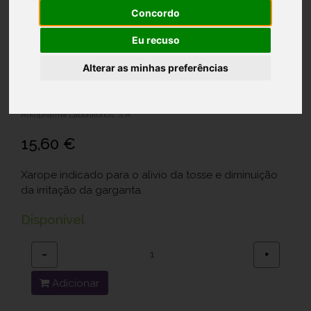
Concordo
Eu recuso
Arkotos Tosse Xarop Frutos Verm
140Ml
Alterar as minhas preferências
Ref.: 6044495
Arkopharma Laboratórios, S.A
15,60 €
Xarope indicado para o alivio da tosse e diminuição
da irritação da garganta.
Disponível
−
+
Adicionar