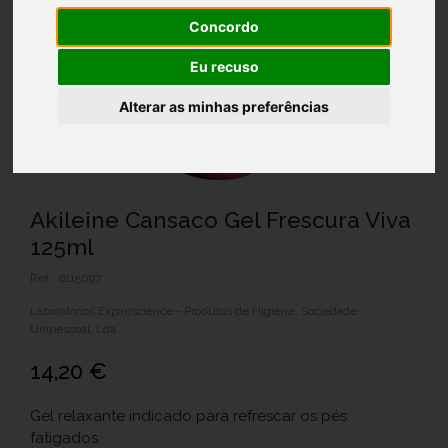
Concordo
Eu recuso
Alterar as minhas preferências
Akileine Cansaco Gel Frescura Viva
125ml
Ref.: 6115097
Laboratórios Expanscience - Produtos de Higiene, Sociedade
Unipessoal, Lda.
14,20 €
Gel relaxante indicado para refrescar os pés
fatigados.