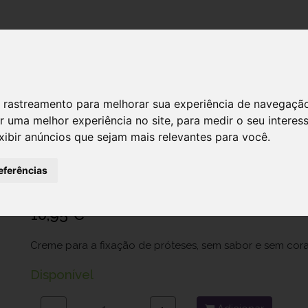
DESTAQUES!
SERVIÇ
 de rastreamento para melhorar sua experiência de navegaçã
r uma melhor experiência no site
,
para medir o seu interes
xibir anúncios que sejam mais relevantes para você
.
Corega Cr Fix Prot S/Sabor 40 G
Ref.: 6118968
eferências
Haleon Portugal
10,95 €
Creme para a fixação de próteses, sem sabor e sem cora
Disponível