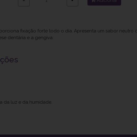
Adicionar
−
+
orciona fixação forte todo o dia. Apresenta um sabor neutro q
ese dentária e a gengiva.
uções
ja da luz e da humidade.