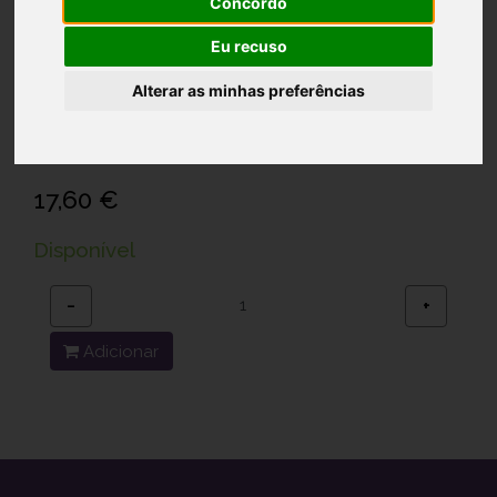
Concordo
Eu recuso
Cutilfar Alicate Peles
Alterar as minhas preferências
Ref.: 6121756
Cosmoprovider Unipessoal Lda.
17,60 €
Disponível
−
+
Adicionar