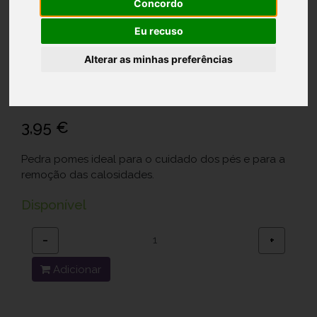
Concordo
Eu recuso
Cutilfar Pedra Pomes
Alterar as minhas preferências
Ref.: 6122408
Cosmoprovider Unipessoal Lda.
3,95 €
Pedra pomes ideal para o cuidado dos pés e para a
remoção das calosidades.
Disponível
−
+
Adicionar