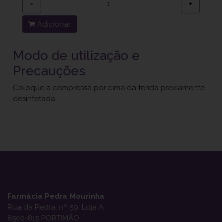
−
+
Adicionar
Modo de utilização e
Precauções
Coloque a compressa por cima da ferida previamente
desinfetada.
Farmácia Pedra Mourinha
Rua da Pedra, nº 59, Loja A
8500-815 PORTIMÃO