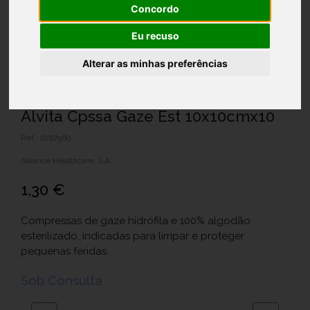
Concordo
Eu recuso
Alterar as minhas preferências
Alvita Cpssa Gaze Est 10x10cmx10
Ref.: 6167569
Alliance Healthcare, S.A.
1,30 €
Compressas de gaze hidrófila e 100% algodão
esterilizado, indicadas para limpar e proteger
pequenas feridas.
Sob Consulta