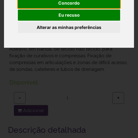
2mx10cm
Concordo
Ref.: 6401703
Eu recuso
Crefar - Representações, Lda.
Alterar as minhas preferências
5,99 €
Adesivo, em banda, de tecido não tecido, para
fixação de curativos e compressas. Fixação de
compressas em articulações e zonas de difícil acesso,
de sondas, cateteres e tubos de drenagem.
Disponível
−
+
Adicionar
Descrição detalhada