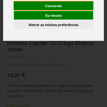
Concordo
Eu recuso
Alterar as minhas preferências
Klorane Capilar Ch Ortiga Branca
200ml
Ref.: 6427351
Pierre Fabre Dermo-Cosmétique Portugal Lda.
15,30 €
Champô seborregulador, de ortiga, indicado para
regular a oleosidade, permitindo assim espaçar as
lavagens.
Disponível