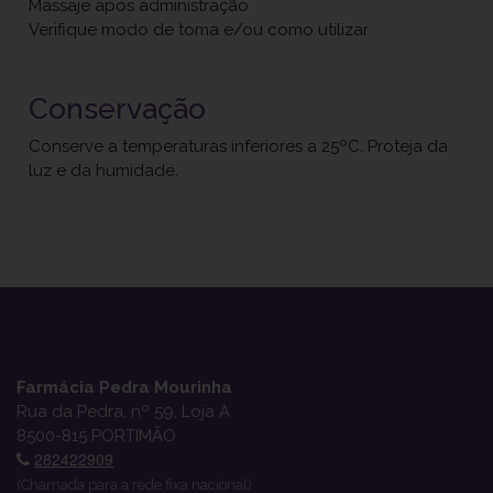
Massaje após administração
Verifique modo de toma e/ou como utilizar
Conservação
Conserve a temperaturas inferiores a 25ºC. Proteja da
luz e da humidade.
Farmácia Pedra Mourinha
Rua da Pedra, nº 59, Loja A
8500-815 PORTIMÃO
282422909
(Chamada para a rede fixa nacional)