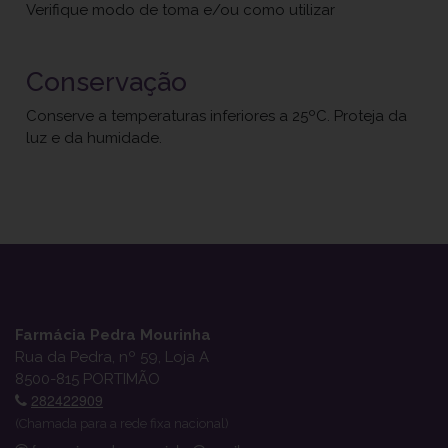
Verifique modo de toma e/ou como utilizar
Conservação
Conserve a temperaturas inferiores a 25ºC. Proteja da
luz e da humidade.
Farmácia Pedra Mourinha
Rua da Pedra, nº 59, Loja A
8500-815 PORTIMÃO
282422909
(Chamada para a rede fixa nacional)