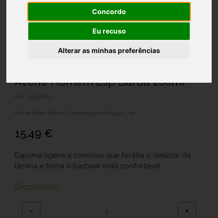
Concordo
Eu recuso
Alterar as minhas preferências
Avene Homem Esp Barba 200ml
Ref.: 6428607
Pierre Fabre Dermo-Cosmétique Portugal Lda.
15,49 €
Espuma ligeira e cremosa que facilita o deslizar da
lâmina e torna o barbear mais confortável.
Disponível
−
+