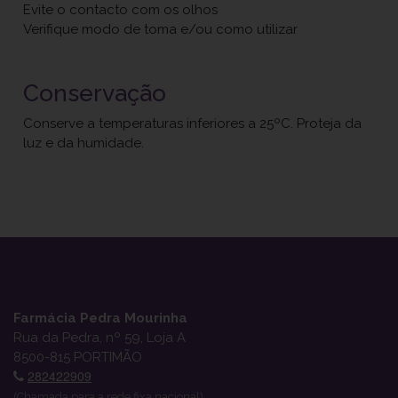
Evite o contacto com os olhos
Verifique modo de toma e/ou como utilizar
Conservação
Conserve a temperaturas inferiores a 25ºC. Proteja da
luz e da humidade.
Farmácia Pedra Mourinha
Rua da Pedra, nº 59, Loja A
8500-815 PORTIMÃO
282422909
(Chamada para a rede fixa nacional)