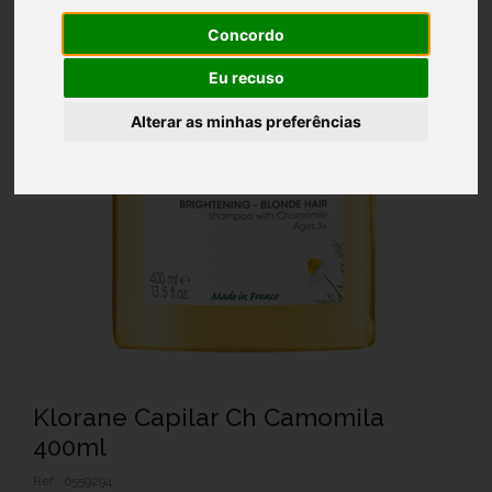
Concordo
Eu recuso
Alterar as minhas preferências
Klorane Capilar Ch Camomila
400ml
Ref.: 6559294