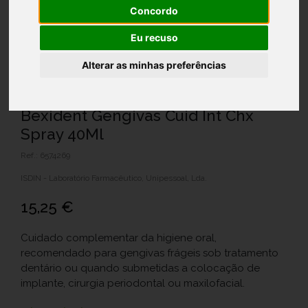
Concordo
Eu recuso
Alterar as minhas preferências
Bexident Gengivas Cuid Int Chx
Spray 40Ml
Ref.: 6574269
ISDIN - Laboratório Farmacêutico, Unipessoal, Lda.
15,25 €
Cuidado complementar da higiene oral,
recomendado para gengivas frágeis sob tratamento
dentário ou quando submetidas a colocação de
implante, cirurgia periodontal ou maxilofacial.