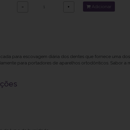
Adicionar
−
+
ndicada para escovagem diária dos dentes que fornece uma do
amente para portadores de aparelhos ortodônticos. Sabor a 
uções