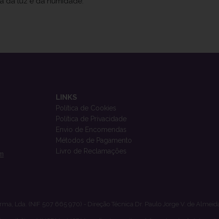
ja da luz e da humidade.
LINKS
Política de Cookies
Política de Privacidade
Envio de Encomendas
Métodos de Pagamento
Livro de Reclamações
om
rma, Lda. (NIF 507 665 970) - Direção Técnica Dr. Paulo Jorge V. de Almeid