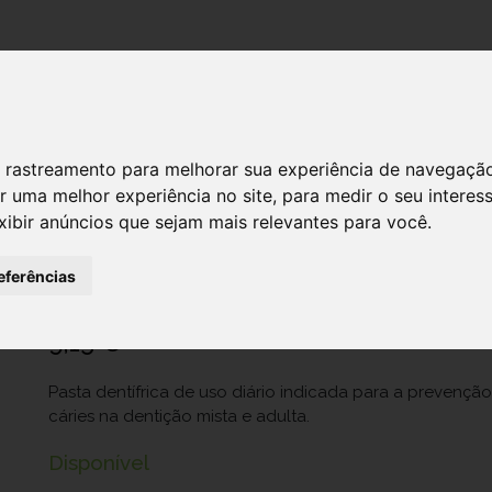
DESTAQUES!
SERVIÇ
 de rastreamento para melhorar sua experiência de navegaçã
r uma melhor experiência no site
,
para medir o seu interes
xibir anúncios que sejam mais relevantes para você
.
Elgydium Past Dent Prev Caries75ml
Ref.: 6593772
eferências
Pierre Fabre Dermo-Cosmétique Portugal Lda.
9,15 €
Pasta dentífrica de uso diário indicada para a prevenç
cáries na dentição mista e adulta.
Disponível