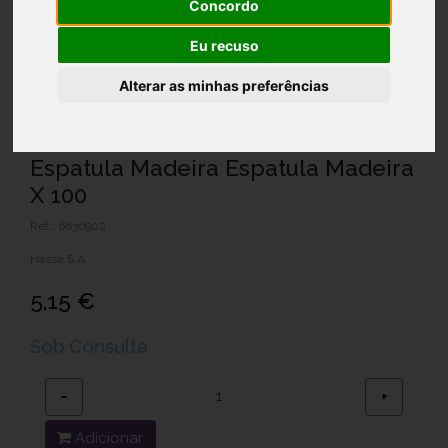
Concordo
Eu recuso
Alterar as minhas preferências
Espatula Madeira Espatula Madeira
X 100
Ref.: 6636902
Hasse S.A.
5,15 €
Sob Consulta
−
+
Adicionar