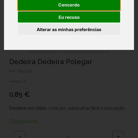
Concordo
Eu recuso
Alterar as minhas preferências
Dedeira Dedeira Polegar
Ref.: 6643270
Hasse S.A.
0,85 €
Dedeira em látex, com pó, para uma fácil colocação.
Disponível
−
+