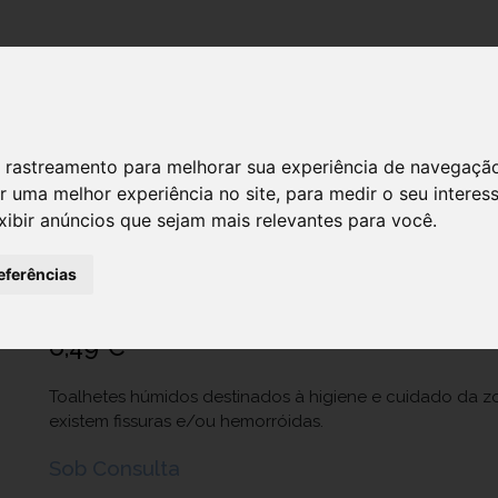
DESTAQUES!
SERVIÇ
 de rastreamento para melhorar sua experiência de navegaçã
r uma melhor experiência no site
,
para medir o seu interes
xibir anúncios que sejam mais relevantes para você
.
Hemofarm Toalhita Humida X 60
Ref.: 6729673
eferências
FAES FARMA Portugal, SA.
6,49 €
Toalhetes húmidos destinados à higiene e cuidado da 
existem fissuras e/ou hemorróidas.
Sob Consulta