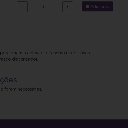
Adicionar
−
+
oporcionam a calma e a frescura necessárias.
rasco dispensador.
uções
ue forem necessárias.