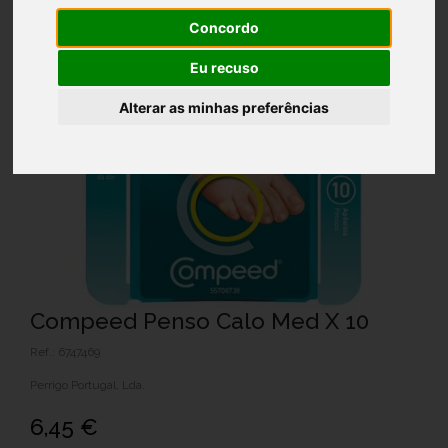
Concordo
Eu recuso
Alterar as minhas preferências
Compeed Penso Calo Med X 10
Ref.: 6747469
Perrigo Portugal, Lda.
6,45 €