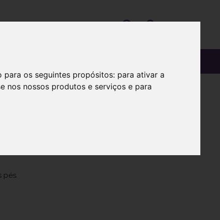
OS
SOBRE
o para os seguintes propósitos:
para ativar a
se nos nossos produtos e serviços e para
 75g
da.
 pés.