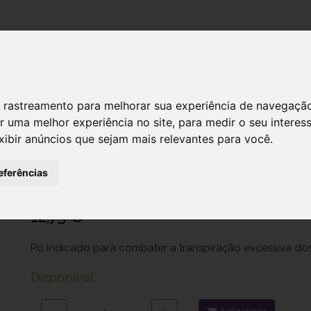
DESTAQUES!
SERVIÇ
 de rastreamento para melhorar sua experiência de navegaçã
r uma melhor experiência no site
,
para medir o seu interes
xibir anúncios que sejam mais relevantes para você
.
Akileine Transp Po Absorv Mico-Prev
Ref.: 6780205
eferências
Laboratórios Expanscience - Produtos de Higiene, Sociedade Unipessoal, L
12,75 €
Pó indicado para combater a transpiração excessiva dos
Disponível