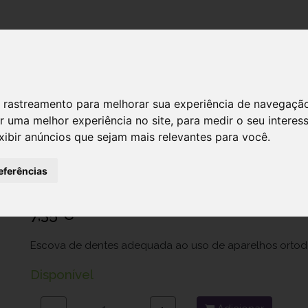
DESTAQUES!
SERVIÇ
 de rastreamento para melhorar sua experiência de navegaçã
r uma melhor experiência no site
,
para medir o seu interes
xibir anúncios que sejam mais relevantes para você
.
Elgydium Clinicx Esc Dent Orto Adult
Ref.: 6784074
eferências
Pierre Fabre Dermo-Cosmétique Portugal Lda.
7,35 €
Escova de dentes adequada ao uso de aparelhos ortod
Disponível