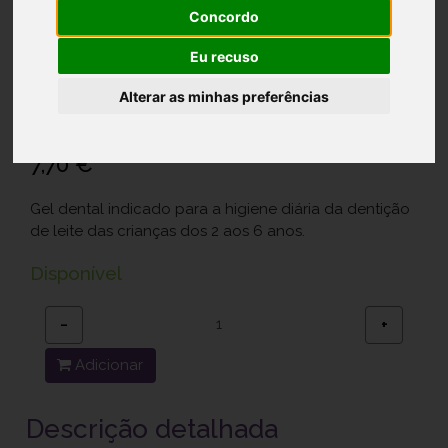
Concordo
Elgydium Kids Gel Dent Frutos Silv
50ml
Eu recuso
Ref.: 6784090
Alterar as minhas preferências
Pierre Fabre Dermo-Cosmétique Portugal Lda.
7,70 €
Gel dental indicado para a higiene diária da dentição
de leite das crianças dos 2 aos 6 anos.
Disponível
−
+
Adicionar
Descrição detalhada