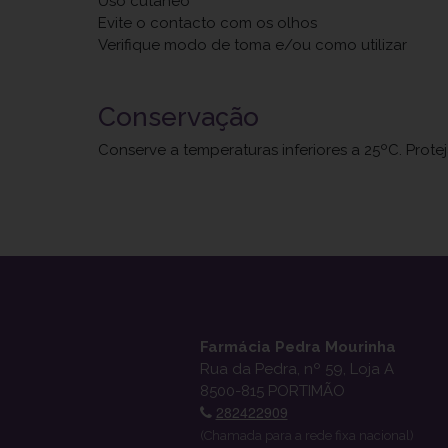
Uso cutâneo
Evite o contacto com os olhos
Verifique modo de toma e/ou como utilizar
Conservação
Conserve a temperaturas inferiores a 25ºC. Prote
Farmácia Pedra Mourinha
Rua da Pedra, nº 59, Loja A
8500-815 PORTIMÃO
282422909
(Chamada para a rede fixa nacional)