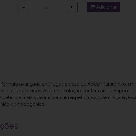
Adicionar
−
+
a fórmula avançada antirrugas à base de Ácido Hialurónico, u
ndas e estabelecidas. A sua formulação contém ainda Saponina G
A pele fica mais suave e com um aspeto mais jovem. Protege d
e. Não comedogénico.
uções