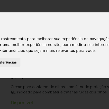
DESTAQUES!
SERVIÇ
 de rastreamento para melhorar sua experiência de navegaçã
r uma melhor experiência no site
,
para medir o seu interes
Eucerin HF Contorno de olhos 15ml
xibir anúncios que sejam mais relevantes para você
.
Ref.: 6819755
eferências
Beiersdorf Portuguesa, Lda.
34,85 €
Creme para contorno de olhos, com fator de proteção 
15), indicado para combater e tratar as rugas dos olhos.
Disponível