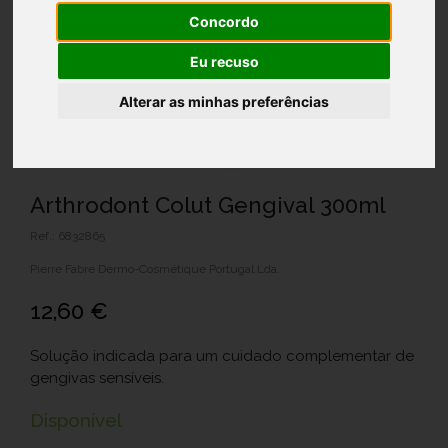
Concordo
Eu recuso
Alterar as minhas preferências
Arthrodont Colut Gengival 300ml
Ref.: 6832865
Pierre Fabre Dermo-Cosmétique Portugal Lda.
12,60 €
Solução indicada para um cuidado complementar de
gengivas sensíveis.
Disponível