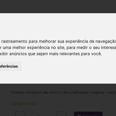
DESTAQUES!
SERVIÇ
 de rastreamento para melhorar sua experiência de navegaçã
r uma melhor experiência no site
,
para medir o seu interes
Filorga Optim Eye Cr Contorno Olhos
xibir anúncios que sejam mais relevantes para você
.
Ref.: 6848523
eferências
Filorga Portugal, Unipessoal Lda.
54,90 €
Creme contorno de olhos 3 em 1 (olheiras - papos - rídul
Disponível