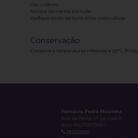
Uso cutâneo
Aplique de manhã e à noite
Verifique modo de toma e/ou como utilizar
Conservação
Conserve a temperaturas inferiores a 25ºC. Prote
Farmácia Pedra Mourinha
Rua da Pedra, nº 59, Loja A
8500-815 PORTIMÃO
282422909