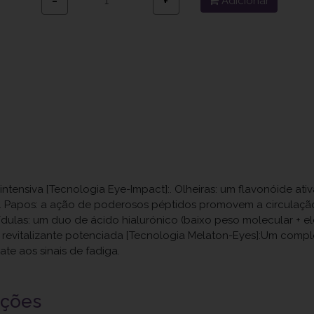
Adicionar
−
+
intensiva [Tecnologia Eye-Impact]:. Olheiras: um flavonóide a
. Papos: a ação de poderosos péptidos promovem a circulação 
dulas: um duo de ácido hialurónico (baixo peso molecular + 
ão revitalizante potenciada [Tecnologia Melaton-Eyes]:Um com
te aos sinais de fadiga.
uções