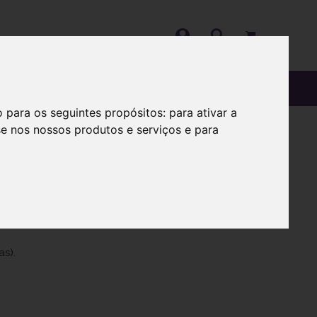
OS
SOBRE
o para os seguintes propósitos:
para ativar a
se nos nossos produtos e serviços e para
 15ml
as).