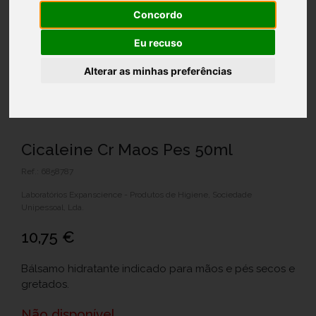
Concordo
Eu recuso
Alterar as minhas preferências
Cicaleine Cr Maos Pes 50ml
Ref.: 6858787
Laboratórios Expanscience - Produtos de Higiene, Sociedade
Unipessoal, Lda.
10,75 €
Bálsamo hidratante indicado para mãos e pés secos e
gretados.
Não disponível