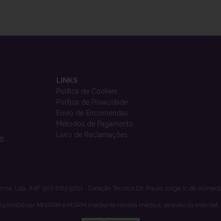
LINKS
Política de Cookies
Política de Privacidade
Envio de Encomendas
Métodos de Pagamento
Livro de Reclamações
om
rma, Lda. (NIF 507 665 970) - Direção Técnica Dr. Paulo Jorge V. de Almeid
isponibilizar MNSRM e MSRM mediante receita médica, através da Internet,