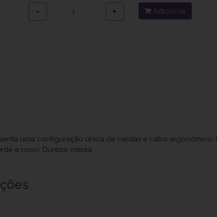
Adicionar
−
+
resenta uma configuração única de cerdas e cabo ergonómico
erde e roxo). Dureza: média.
uções