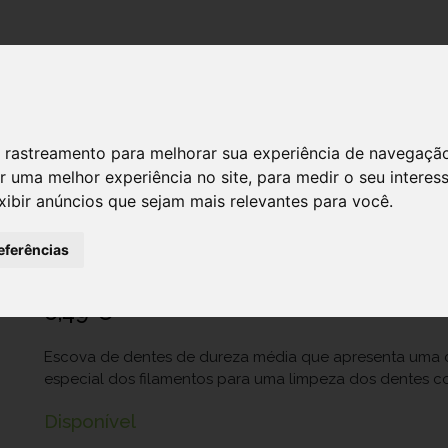
DESTAQUES!
SERVIÇ
 de rastreamento para melhorar sua experiência de navegaçã
r uma melhor experiência no site
,
para medir o seu interes
xibir anúncios que sejam mais relevantes para você
.
Elgydium Esc Dent Diffusion Med
Ref.: 6865717
eferências
Pierre Fabre Dermo-Cosmétique Portugal Lda.
6,49 €
Escova de dentes de dureza média que apresenta uma 
especial dos filamentos para uma limpeza dos dentes c
Disponível