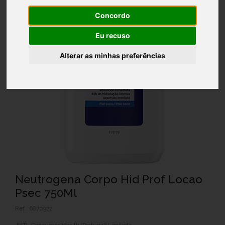
Concordo
Eu recuso
Alterar as minhas preferências
Neutrogena Corpo Hid Prof Locao
Psec 750Ml
Ref.: 6870972
JNTL Consumer Health (Portugal) Limitada